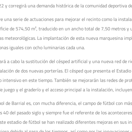
2 y corregirá una demanda histórica de la comunidad deportiva de
ye una serie de actuaciones para mejorar el recinto como la insta
ficie de 574,50 m², traducido en un ancho total de 7,50 metros y 
as meteorológicas. La implantación de esta nueva marquesina impl
zonas iguales con ocho luminarias cada una.
ará a cabo la sustitución del césped artificial y una nueva red de r
alación de dos nuevas porterías. El césped que presenta el Estadio
 intensivo en este tiempo. También se mejorarán las redes de prot
e juego y el graderío y el acceso principal a la instalación, inclu
bol de Barrial es, con mucha diferencia, el campo de fútbol con más 
s 40 del pasado siglo y siempre fue el referente de los acontecere
este estadio de fútbol se han realizado diferentes mejoras en sus 
erioro debido al paso de los tiempos, así como por las innovaciones