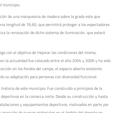
l municipio.
lación de una marquesina de madera sobre la grada este que
una longitud de 76,60, que permitirá proteger a los espectadores
ica la renovación de dicho sistema de iluminación, que estará
iego con el objetivo de mejorar las condiciones del mismo,
 en la actualidad fue colocado entre el año 2004 y 2006 y ha sido
ección en los fondos del campo, el espacio abierto existente
yendo su adaptación para personas con diversidad funcional.
historia de este municipio. Fue construido a principios de la
s deportivos en la comarca norte. Desde su construcción y hasta
instalaciones y equipamientos deportivos, motivados en parte por
 y aparición de nuevos materiales en el ámbito del deporte en