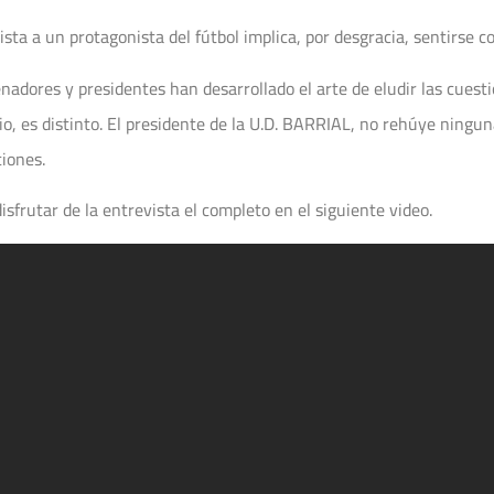
sta a un protagonista del fútbol implica, por desgracia, sentirse c
enadores y presidentes han desarrollado el arte de eludir las cue
o, es distinto. El presidente de la U.D. BARRIAL, no rehúye ningu
ciones.
sfrutar de la entrevista el completo en el siguiente video.