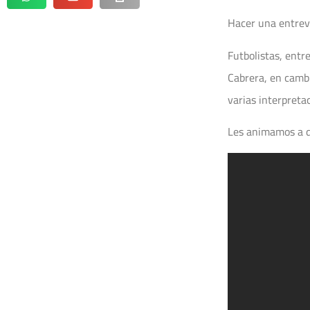
Hacer una entrevi
Futbolistas, entr
Cabrera, en cambi
varias interpreta
Les animamos a di