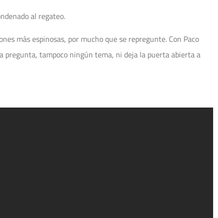
ondenado al regateo.
stiones más espinosas, por mucho que se repregunte. Con Paco
na pregunta, tampoco ningún tema, ni deja la puerta abierta a