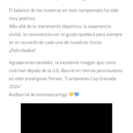
El balance de los nuestros en este campeonato ha sido
muy positivo.
Más allá de lo meramente deportivo, la experiencia
vivida, la convivencia con el grupo quedará para siempre
en el recuerdo de cada uno de nuestros chicos.
¡¡Felicidades!!
Agradecerles también, la excelente imagen que como
club han dejado de la U.D. Barrial en tierras peninsulares
en este prestigioso Torneo, “Campeones Cup Granada
2024”
#udbarrial #crecemoscontigo