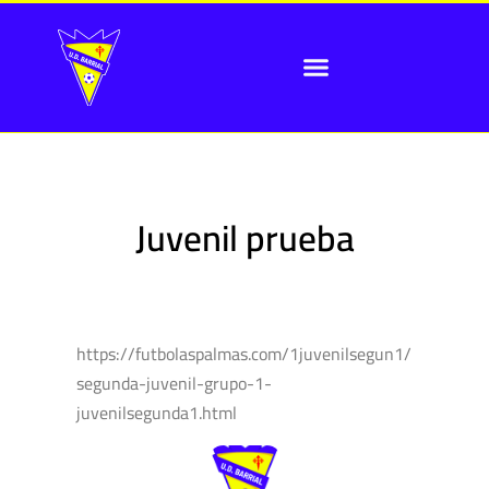
Juvenil prueba
https://futbolaspalmas.com/1juvenilsegun1/
segunda-juvenil-grupo-1-
juvenilsegunda1.html